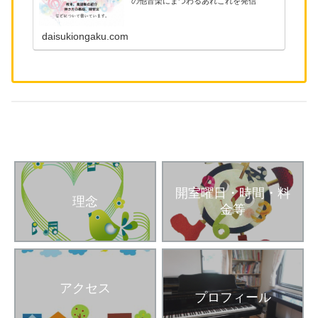
の他音楽にまつわるあれこれを発信
daisukiongaku.com
開室曜日・時間・料
理念
金等
アクセス
プロフィール