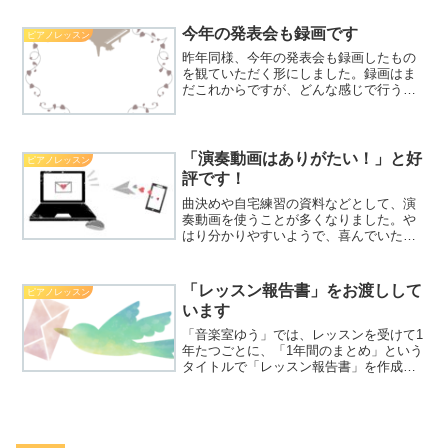
いのこもったコメントが返ってきまし
た。そんな風に思って弾いていたんだと
今年の発表会も録画です
ピアノレッスン
いうことを知ったり、私も楽しみに読ま
昨年同様、今年の発表会も録画したもの
せてもらっています。
を観ていただく形にしました。録画はま
だこれからですが、どんな感じで行うの
かまとめました。録画発表会も2回目。新
たなこともやってみようと思っていま
す。
「演奏動画はありがたい！」と好
ピアノレッスン
評です！
曲決めや自宅練習の資料などとして、演
奏動画を使うことが多くなりました。や
はり分かりやすいようで、喜んでいただ
いています。昔は考えられないことです
ね。
「レッスン報告書」をお渡しして
ピアノレッスン
います
「音楽室ゆう」では、レッスンを受けて1
年たつごとに、「1年間のまとめ」という
タイトルで「レッスン報告書」を作成し
ています。先日も作成してお渡ししたと
ころ。どんなものか、内容をまとめま
す。レッスン報告書の主な内容は3つレッ
スン報告書「1年間の...