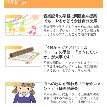
関連記事
音楽記号の学習に問題集を提案
ピアノレッスン
でも、やるかどうかは自分次第
音楽記号を覚えてもらうためにカルタ取
りをよくしています。スラスラと取れる
ようになってきたところで他の学習方法
も提案していますがやるかどうかは自分
で決めてもらいます。提案を受けてもら
えなくても、最低限ここまではと考えて
「4月からピアノどうしよ
ピアノレッスン
行っていることがあります。
う・・」の季節 「どうしたい
か」が大事です！
卒業を節目に「ピアノどうしよう・・」
と考える子は多いですよね。生活環境が
大きく変わりますから。そんな時、「ど
うしよう」ではなく「どうしたいか」を
考えることが大事だと思います。ぜひぜ
ひ相談をしてほしいと思っています。
曲への思いが伝わる「曲紹介コメ
ピアノレッスン
ント」（録画発表会）
今年も終わりに近づき、今は録画での発
表会に関する作業をしています。そんな
中、演奏したみなさんに曲紹介コメント
を書いてもらっていますが、それぞれ思