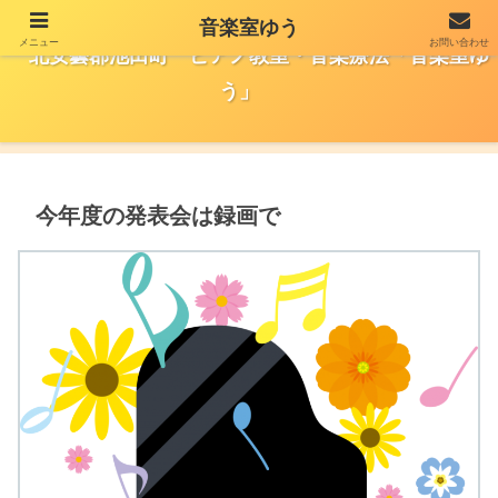
音楽室ゆう
メニュー
お問い合わせ
北安曇郡池田町 ピアノ教室・音楽療法「音楽室ゆ
う」
今年度の発表会は録画で