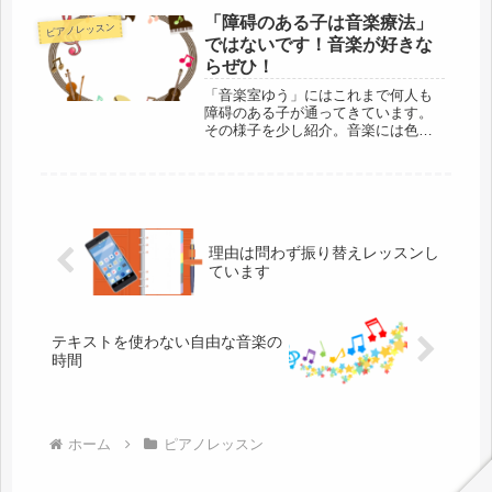
ます。
「障碍のある子は音楽療法」
ピアノレッスン
ではないです！音楽が好きな
らぜひ！
「音楽室ゆう」にはこれまで何人も
障碍のある子が通ってきています。
その様子を少し紹介。音楽には色々
なかかわり方があります。ピアノを
弾きたいわけでもなく音楽療法でも
ない。という場合も、音楽が好きな
らぜひ一度お越しください！
理由は問わず振り替えレッスンし
ています
テキストを使わない自由な音楽の
時間
ホーム
ピアノレッスン