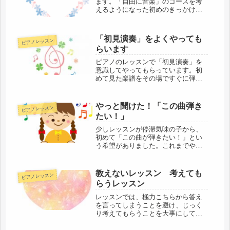
ます。「自由に音楽」のコースを考
えるようになった初めのきっかけに
なった子です。その様子をちょっと
お話しします。
「初見演奏」をよくやっても
ピアノレッスン
らいます
ピアノのレッスンで「初見演奏」を
意識してやってもらっています。初
めて見た楽譜をその場ですぐに弾
く、ということですが、楽譜を読む
とても良い練習になるので大事に考
えています。どんなふうに取り組ん
やっと聞けた！「この曲弾き
ピアノレッスン
でいるのかまとめました。
たい！」
少しレッスンが停滞気味の子から、
初めて「この曲が弾きたい！」とい
う希望がありました。これまでやっ
ていたテキストの曲よりは難しくな
りますが、楽しそうな様子がまた見
られるよう私も頑張ろう！と気を引
教えないレッスン 考えても
ピアノレッスン
き締めています。
らうレッスン
レッスンでは、極力こちらから答え
を言ってしまうことを避け、じっく
り考えてもらうことを大事にしてい
ます。受け身なレッスンにならない
ようにする一つの方法だと考えてい