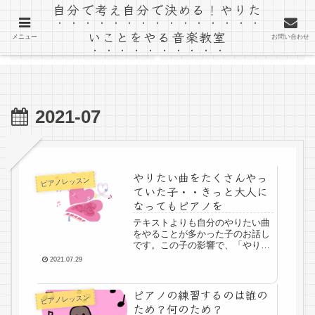
自分で考え自分で決める！やりた
「音楽室ゆう」のブログ
いことをやる音楽教室
メニュー
お問い合わせ
ホーム
教室ホームページ
2021-07
やりたい曲をたくさんやっ
ピアノレッスン
ていた子・・きっと大人に
なってもピアノを
テキストよりも自分のやりたい曲
をやることが多かった子のお話し
です。この子の影響で、「やりた
いことをやる」ということを大事
2021.07.29
にするようになりました。この子
はきっと、大人になってもピアノ
を好きなことに1つとして、大事
ピアノの練習するのは誰の
ピアノレッスン
にしていくのではないかなと思っ
ため？何のため？
ています。