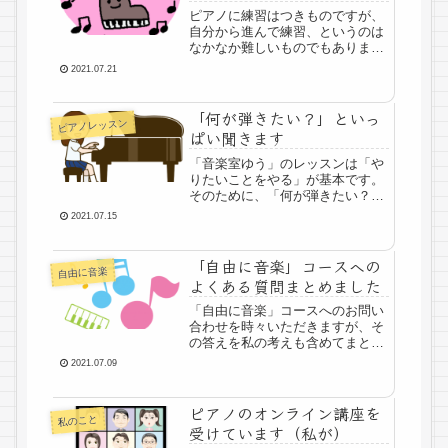
ピアノに練習はつきものですが、
自分から進んで練習、というのは
なかなか難しいものでもありま
す。練習は誰のため、何のためな
2021.07.21
のか。そこをはっきりとさせるこ
とが大事だなと思っています。
「自分が弾けるようになるため
「何が弾きたい？」といっ
ピアノレッスン
だ」と思えれば、そのためのもう
ぱい聞きます
ひとがんばりができるようになり
ます。
「音楽室ゆう」のレッスンは「や
りたいことをやる」が基本です。
そのために、「何が弾きたい？」
と何度も聞きます。受け身ではな
2021.07.15
いレッスンをするために必要なこ
とだと思っています。
「自由に音楽」コースへの
自由に音楽
よくある質問まとめました
「自由に音楽」コースへのお問い
合わせを時々いただきますが、そ
の答えを私の考えも含めてまとめ
ました。具体的な内容が伝われば
2021.07.09
と思います。
ピアノのオンライン講座を
私のこと
受けています（私が）