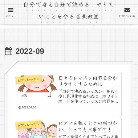
自分で考え自分で決める！やりた
「音楽室ゆう」のブログ
いことをやる音楽教室
メニュー
お問い合わせ
ホーム
教室ホームページ
2022-09
日々のレッスン内容を分か
ピアノレッスン
りやすくするために
「自分で決めるレッスン」をもう
少し具現化するために、ホワイト
ボードを使ってレッスン内容を自
分で組み立ててもらうことを始め
2022.09.16
ました。
ピアノを弾くときの指づか
ピアノレッスン
い、とっても大事です！
ピアノを弾くうえでとっても大事