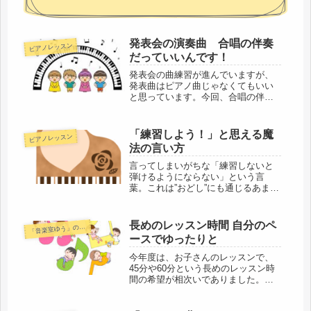
発表会の演奏曲 合唱の伴奏
ピアノレッスン
だっていいんです！
発表会の曲練習が進んでいますが、
発表曲はピアノ曲じゃなくてもいい
と思っています。今回、合唱の伴奏
を発表会の曲にすることになった子
がいます。どうしてそうなったの
か、書いてみました。
「練習しよう！」と思える魔
ピアノレッスン
法の言い方
言ってしまいがちな「練習しないと
弾けるようにならない」という言
葉。これは”おどし”にも通じるあまり
良い言い方ではないですね。言い回
しを少し変えるだけで練習する気に
なる言い方があります。つい言って
長めのレッスン時間 自分のペ
「
音楽室ゆう」のこと
しまう反省も込めてまとめてみまし
ースでゆったりと
た。
今年度は、お子さんのレッスンで、
45分や60分という長めのレッスン時
間の希望が相次いでありました。
「やりたいことをやる」にしても時
間を持て余すのではないかと思いま