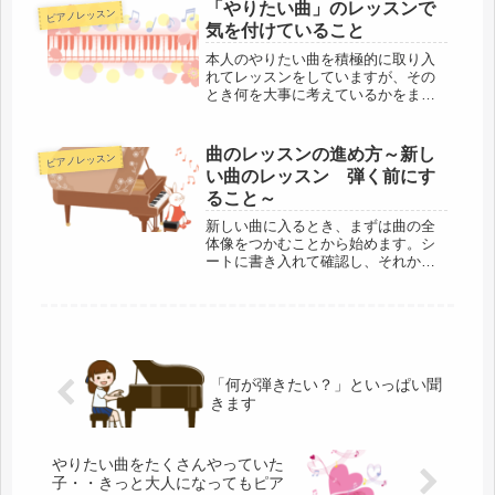
したが、本人のペースにじっくりと
「やりたい曲」のレッスンで
ピアノレッスン
付き合い、こちらのやってほしいこ
気を付けていること
とも受け入れてもらいやすくなりま
した。
本人のやりたい曲を積極的に取り入
れてレッスンをしていますが、その
とき何を大事に考えているかをまと
めました。やりたい曲を決めるだけ
ではなく、どのように弾いていくの
か、一緒に考えてレッスンを進めて
曲のレッスンの進め方～新し
ピアノレッスン
います。やってみたけどできなかっ
い曲のレッスン 弾く前にす
た・・には絶対にならないように！
ること～
新しい曲に入るとき、まずは曲の全
体像をつかむことから始めます。シ
ートに書き入れて確認し、それから
弾き始めます。好きな曲でレッスン
をするので、曲への思いも書いても
らいます。
「何が弾きたい？」といっぱい聞
きます
やりたい曲をたくさんやっていた
子・・きっと大人になってもピア