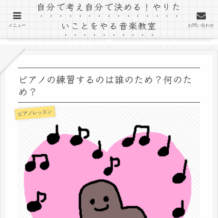
自分で考え自分で決める！やりた
「音楽室ゆう」のブログ
いことをやる音楽教室
メニュー
お問い合わせ
ホーム
教室ホームページ
ピアノの練習するのは誰のため？何のた
め？
ピアノレッスン