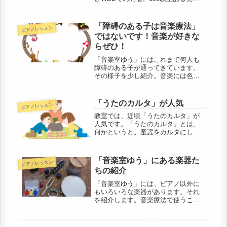
演題の中からじっくり選んで、しっ
かり見て勉強しようと思っていま
す。
「障碍のある子は音楽療法」
ピアノレッスン
ではないです！音楽が好きな
らぜひ！
「音楽室ゆう」にはこれまで何人も
障碍のある子が通ってきています。
その様子を少し紹介。音楽には色々
なかかわり方があります。ピアノを
弾きたいわけでもなく音楽療法でも
ない。という場合も、音楽が好きな
「うたのカルタ」が人気
ピアノレッスン
らぜひ一度お越しください！
教室では、近頃「うたのカルタ」が
人気です。「うたのカルタ」とは、
何かというと。童謡をカルタにした
ものです。自作です。⇩こういうも
の。実際はもっとたくさんありま
す。一目瞭然かと思いますが、読み
「音楽室ゆう」にある楽器た
ピアノレッスン
札の代わりに歌ったりピアノで弾い
ちの紹介
たりして、その歌の...
「音楽室ゆう」には、ピアノ以外に
もいろいろな楽器があります。それ
を紹介します。音楽療法で使うこと
が多いですが、ピアノレッスンでも
使います。